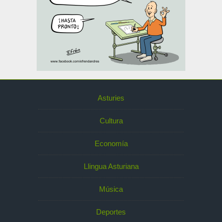
Asturies
Cultura
Economía
Llingua Asturiana
Música
Deportes