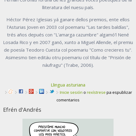
lliteratura del nuesu país.
Héctor Pérez Iglesias yá ganare dellos premios, ente ellos
l'Asturias Joven en 2003 col poemariu "Las tardes baldías",
trés años depués con "L'amarga cazumbre" algamó'l Nené
Losada Rico y en 2007 ganó, xunto a Miguel Allende, el premiu
de poesía Teodoro Cuesta col poemariu "Como crecieres tu".
Asimesmo tien editáu otru poemariu col títulu de "Prisión de
náufragu" (Trabe, 2006).
Llingua asturiana
Inicie sesión
o
rexístrese
pa espublizar
comentarios
Efrén d'Andrés