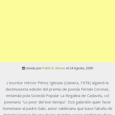
Unviáu por
Pablo R. Alonso
el 24 Agostu, 2009
L'escritor Héctor Pérez Iglesias (Llanera, 1978) algamó la
decimusexta edición del premiu de poesía Fernán Coronas,
entamáú pola Sociedá Popular La Regalina de Cadavéu, col
poemariu "Lo peor del bon tiempu". Esti galardón quier facer
homenaxe al padre Galo, autor valdesanu que baxo l'alcuñu de
Fernán Coronas foi una de les grandes voces poétiques de la