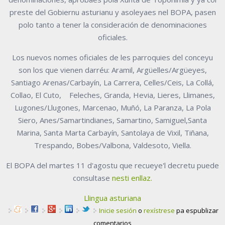
preste del Gobiernu asturianu y asoleyaes nel BOPA, pasen
polo tanto a tener la consideración de denominaciones
oficiales.
Los nuevos nomes oficiales de les parroquies del conceyu
son los que vienen darréu: Aramil, Argüelles/Argüeyes,
Santiago Arenas/Carbayín, La Carrera, Celles/Ceis, La Collá,
Collao, El Cuto, Feleches, Granda, Hevia, Lieres, Llimanes,
Lugones/Llugones, Marcenao, Muñó, La Paranza, La Pola
Siero, Anes/Samartindianes, Samartino, Samiguel,Santa
Marina, Santa Marta Carbayín, Santolaya de Vixil, Tiñana,
Trespando, Bobes/Valbona, Valdesoto, Viella.
El BOPA del martes 11 d'agostu que recueye'l decretu puede
consultase
nesti enllaz.
Llingua asturiana
Inicie sesión
o
rexístrese
pa espublizar
comentarios