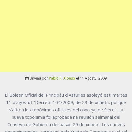
Unviáu por
Pablo R. Alonso
el 11 Agostu, 2009
El Boletín Oficial del Principáu d'Asturies asoleyó esti martes
11 d'agostu'l "Decretu 104/2009, de 29 de xunetu, pol que
s'afiten los topónimos oficiales del conceyu de Siero". La
nueva toponimia foi aprobada na reunión selmanal del
Conseyu de Gobiernu del pasáu 29 de xunetu. Les nueves
denominaciones, aprobaes pola Xunta de Toponimia y yá col