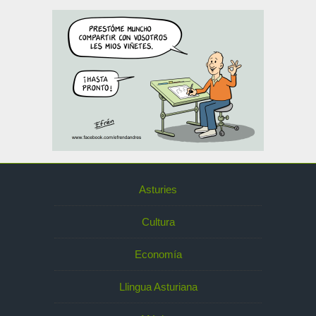
Asturies
Cultura
Economía
Llingua Asturiana