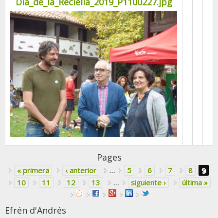
Dia_de_la_Reciella_2019_P1100227.jpg
Pages
« primera
‹ anterior
…
5
6
7
8
9
10
11
12
13
…
siguiente ›
última »
Efrén d'Andrés