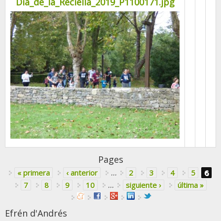
Dia_de_la_Reciella_2019_P1100171.jpg
Pages
« primera
‹ anterior
…
2
3
4
5
6
7
8
9
10
…
siguiente ›
última »
Efrén d'Andrés