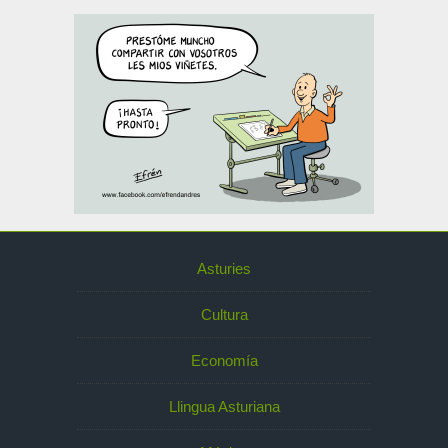
Asturies
Cultura
Economía
Llingua Asturiana