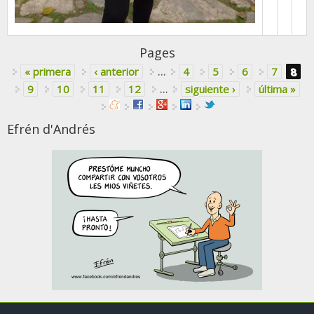
Pages
« primera
‹ anterior
…
4
5
6
7
8
9
10
11
12
…
siguiente ›
última »
Efrén d'Andrés