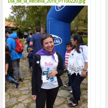
Dia_de_la_Reciella_2019_P1100220.jpg