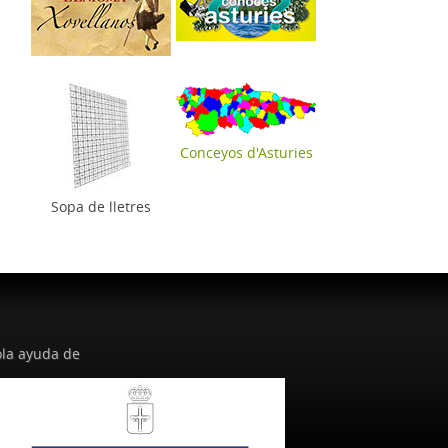
Conceyos d'Asturies
Sopa de lletres
la ayuda de