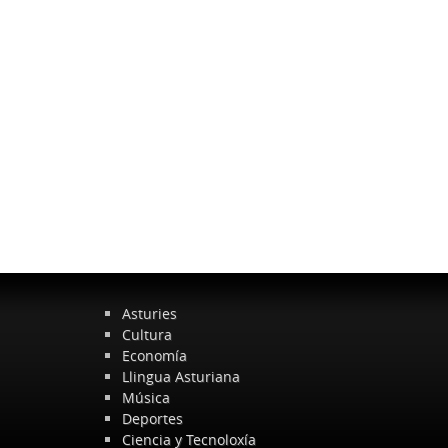
Asturies
Cultura
Economía
Llingua Asturiana
Música
Deportes
Ciencia y Tecnoloxía