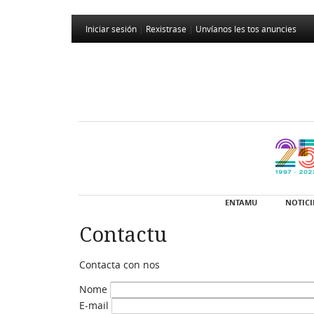
Iniciar sesión
|
Rexistrase
|
Unvíanos les tos anuncies
ENTAMU
NOTICI
Contactu
Contacta con nos
Nome
E-mail