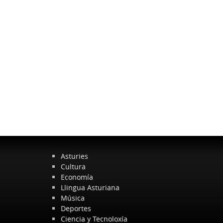
Asturies
Cultura
Economía
Llingua Asturiana
Música
Deportes
Ciencia y Tecnoloxía