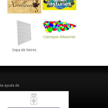
Conceyos d'Asturies
Sopa de lletres
la ayuda de