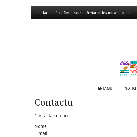
Iniciar sesión
|
Rexistrase
|
Unvíanos les tos anuncies
ENTAMU
NOTICI
Contactu
Contacta con nos
Nome
E-mail