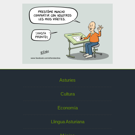
Asturies
Cultura
Economía
Llingua Asturiana