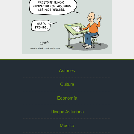
Asturies
Cultura
Economía
Llingua Asturiana
Música