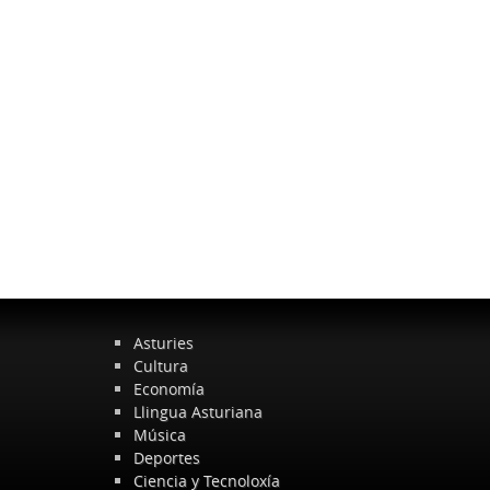
Asturies
Cultura
Economía
Llingua Asturiana
Música
Deportes
Ciencia y Tecnoloxía