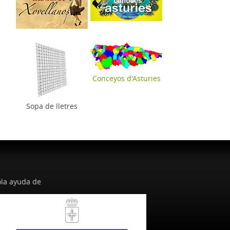
Conceyos d'Asturies
Sopa de lletres
la ayuda de