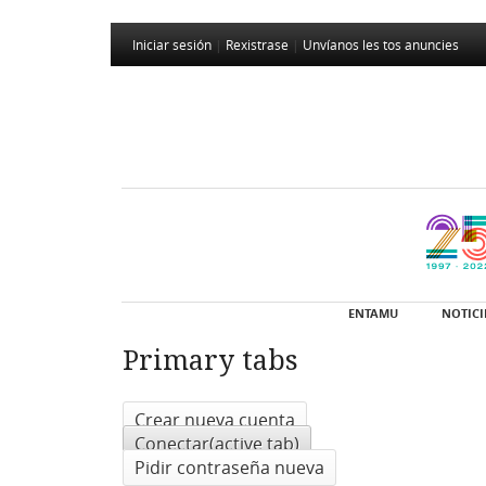
Iniciar sesión
|
Rexistrase
|
Unvíanos les tos anuncies
ENTAMU
NOTICI
Primary tabs
Crear nueva cuenta
Conectar
(active tab)
Pidir contraseña nueva