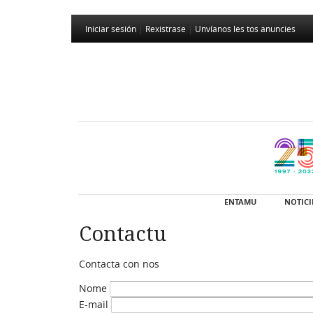
Iniciar sesión
|
Rexistrase
|
Unvíanos les tos anuncies
ENTAMU
NOTICI
Contactu
Contacta con nos
Nome
E-mail