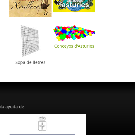
Conceyos d'Asturies
Sopa de lletres
la ayuda de