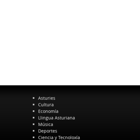
Asturies
Cultura
Economía
Llingua Asturiana
Música
Deportes
Ciencia y Tecnoloxía