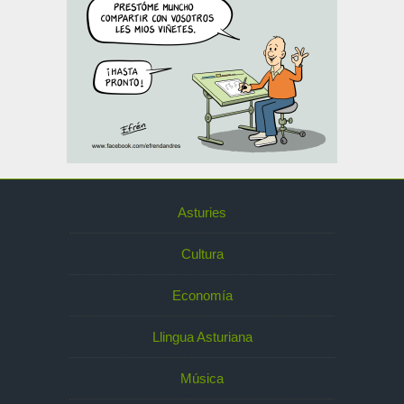
Asturies
Cultura
Economía
Llingua Asturiana
Música