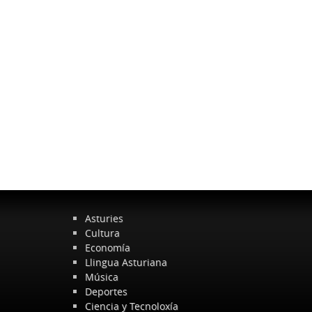
Asturies
Cultura
Economía
Llingua Asturiana
Música
Deportes
Ciencia y Tecnoloxía