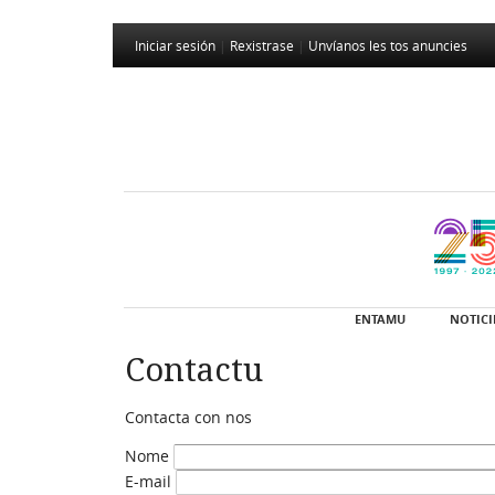
Iniciar sesión
|
Rexistrase
|
Unvíanos les tos anuncies
ENTAMU
NOTICI
Contactu
Contacta con nos
Nome
E-mail