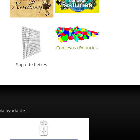
Conceyos d'Asturies
Sopa de lletres
la ayuda de