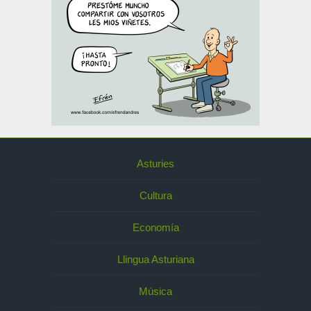
Asturies
Cultura
Economía
Llingua Asturiana
Música