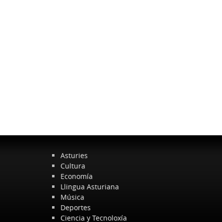
Asturies
Cultura
Economía
Llingua Asturiana
Música
Deportes
Ciencia y Tecnoloxía