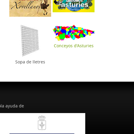
Conceyos d'Asturies
Sopa de lletres
la ayuda de