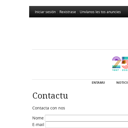
Iniciar sesión
|
Rexistrase
|
Unvíanos les tos anuncies
ENTAMU
NOTICI
Contactu
Contacta con nos
Nome
E-mail