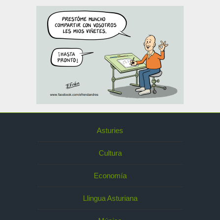
Asturies
Cultura
Economía
Llingua Asturiana