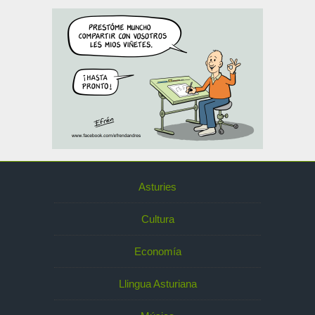
Asturies
Cultura
Economía
Llingua Asturiana