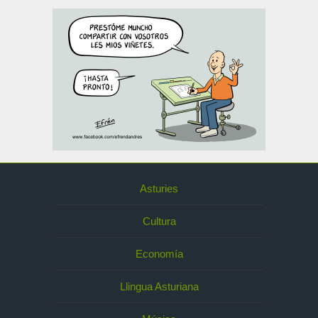
Asturies
Cultura
Economía
Llingua Asturiana