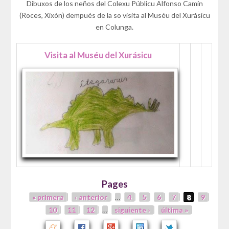
Dibuxos de los neños del Colexu Públicu Alfonso Camín
(Roces, Xixón) dempués de la so visita al Muséu del Xurásicu
en Colunga.
Visita al Muséu del Xurásicu
Pages
« primera
‹ anterior
…
4
5
6
7
8
9
10
11
12
…
siguiente ›
última »