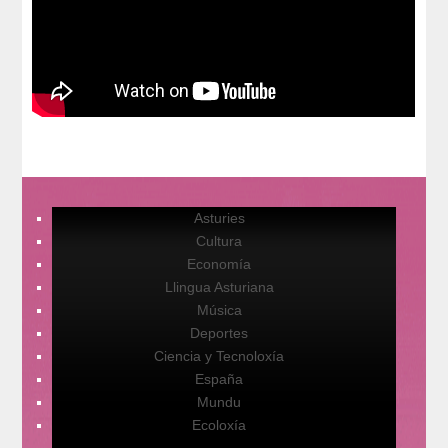
Asturies
Cultura
Economía
Llingua Asturiana
Música
Deportes
Ciencia y Tecnoloxía
España
Mundu
Ecoloxía