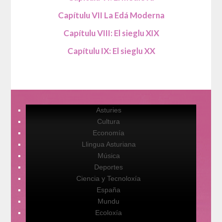
Capítulu VII La Edá Moderna
Capítulu VIII: El sieglu XIX
Capítulu IX: El sieglu XX
Asturies
Cultura
Economía
Llingua Asturiana
Música
Deportes
Ciencia y Tecnoloxía
España
Mundu
Ecoloxía