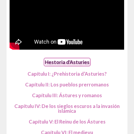
Hestoria d'Asturies
Capítulu I: ¿Prehistoria d’Asturies?
Capítulu II: Los pueblos prerromanos
Capítulu III: Ástures y romanos
Capítulu IV: De los sieglos escuros a la invasión
islámica
Capítulu V: El Reinu de los Ástures
Capítulu VI: El medievu