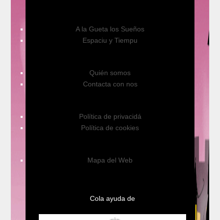
A la Gueta los Sueños
Espaciu y Tiempu
Quién somos
Contacta con nos
Política de privacidá
Política de cookies
Mapa del Web
Cola ayuda de