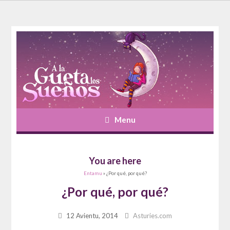
Menu
You are here
Entamu
» ¿Por qué, por qué?
¿Por qué, por qué?
12 Avientu, 2014
Asturies.com