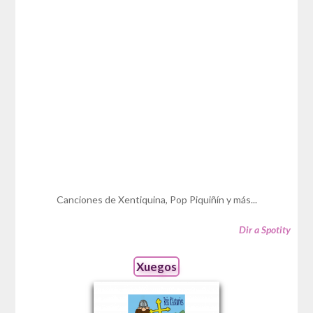
Canciones de Xentiquina, Pop Piquiñín y más...
Dir a Spotity
Xuegos