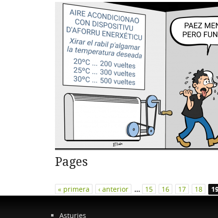
Pages
« primera
‹ anterior
…
15
16
17
18
1
Asturies