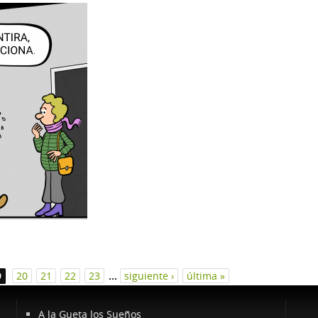
9
20
21
22
23
…
siguiente ›
última »
A la Gueta los Sueños