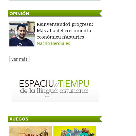
OPINIÓN
Reinventando'l progresu:
Más allá del crecimientu
económicu n'Asturies
Nacho Berdiales
Ver más
XUEGOS