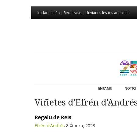
Iniciar sesión
|
Rexistrase
|
Unvíanos les tos anuncies
ENTAMU
NOTICI
Viñetes d'Efrén d'André
Regalu de Reis
Efrén d'Andrés
8 Xineru, 2023