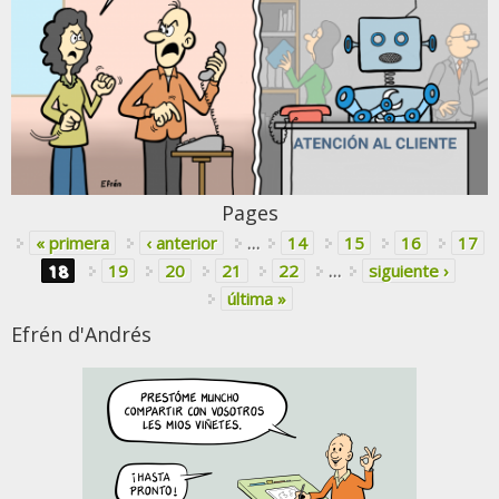
Pages
« primera
‹ anterior
…
14
15
16
17
18
19
20
21
22
…
siguiente ›
última »
Efrén d'Andrés