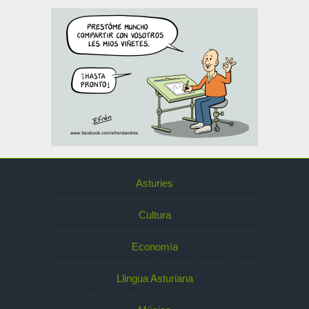
Asturies
Cultura
Economía
Llingua Asturiana