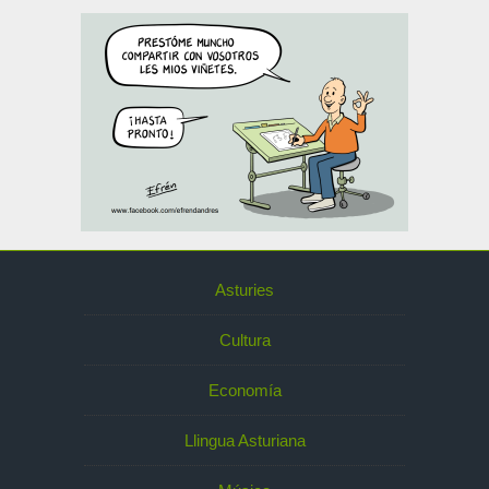
Asturies
Cultura
Economía
Llingua Asturiana