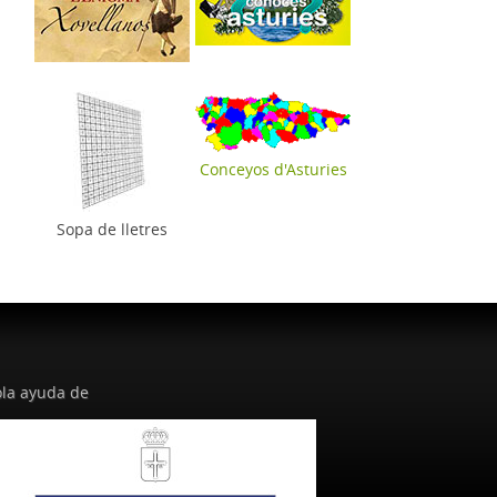
Conceyos d'Asturies
Sopa de lletres
la ayuda de