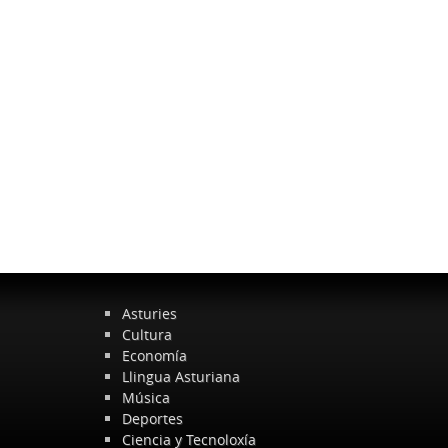
Asturies
Cultura
Economía
Llingua Asturiana
Música
Deportes
Ciencia y Tecnoloxía