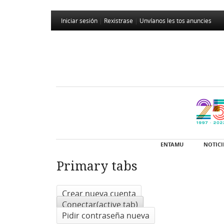
Iniciar sesión
|
Rexistrase
|
Unvíanos les tos anuncies
ENTAMU
NOTICI
Primary tabs
Crear nueva cuenta
Conectar
(active tab)
Pidir contraseña nueva