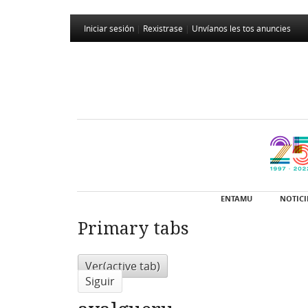
Iniciar sesión
|
Rexistrase
|
Unvíanos les tos anuncies
ENTAMU
NOTICI
Primary tabs
Ver
(active tab)
Siguir