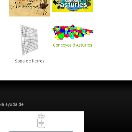
Conceyos d'Asturies
Sopa de lletres
la ayuda de