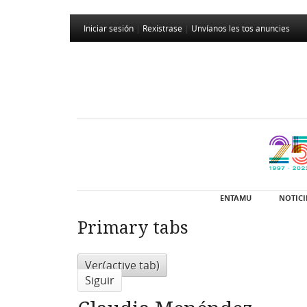
Iniciar sesión
|
Rexistrase
|
Unvíanos les tos anuncies
ENTAMU
NOTICI
Primary tabs
Ver
(active tab)
Siguir