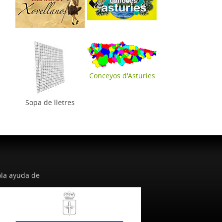
Conceyos d'Asturies
Sopa de lletres
la ayuda de