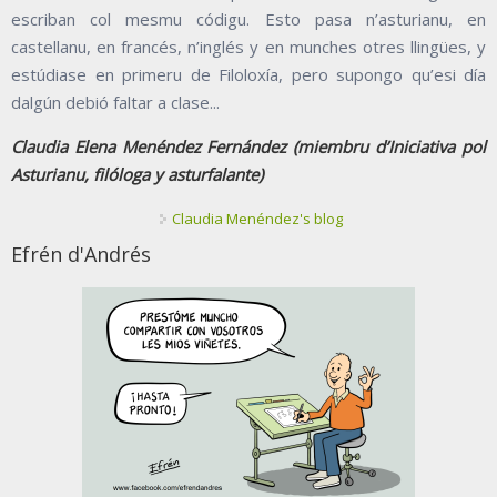
escriban col mesmu códigu. Esto pasa n’asturianu, en
castellanu, en francés, n’inglés y en munches otres llingües, y
estúdiase en primeru de Filoloxía, pero supongo qu’esi día
dalgún debió faltar a clase...
Claudia Elena Menéndez Fernández (miembru d’Iniciativa pol
Asturianu, filóloga y asturfalante)
Claudia Menéndez's blog
Efrén d'Andrés