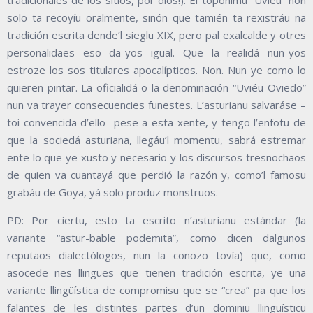
tradicionales de los sitios, por dios!). El topónimu “Uviéu” non
solo ta recoyíu oralmente, sinón que tamién ta rexistráu na
tradición escrita dende’l sieglu XIX, pero pal exalcalde y otres
personalidaes eso da-yos igual. Que la realidá nun-yos
estroze los sos titulares apocalípticos. Non. Nun ye como lo
quieren pintar. La oficialidá o la denominación “Uviéu-Oviedo”
nun va trayer consecuencies funestes. L’asturianu salvaráse –
toi convencida d’ello- pese a esta xente, y tengo l’enfotu de
que la sociedá asturiana, llegáu’l momentu, sabrá estremar
ente lo que ye xusto y necesario y los discursos tresnochaos
de quien va cuantayá que perdió la razón y, como’l famosu
grabáu de Goya, yá solo produz monstruos.
PD: Por ciertu, esto ta escrito n’asturianu estándar (la
variante “astur-bable podemita”, como dicen dalgunos
reputaos dialectólogos, nun la conozo tovía) que, como
asocede nes llingües que tienen tradición escrita, ye una
variante llingüística de compromisu que se “crea” pa que los
falantes de les distintes partes d’un dominiu llingüísticu