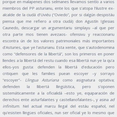
porque en malapenes dos selmanes llevamos sentío a varios
miembros del PP asturianu, ente los que s’atopa l’ilustre ex-
alcalde de la ciudá d’Uviéu (“Oviedo”, por si dalgún despistáu
piensa que me refiero a otra ciudá) don Agustín Iglesias
Caunedo, descargar un argumentariu simplayu –al que per
otra parte mos tienen avezaos- ofensivu y reaccionariu
escontra ún de los valores patrimoniales más importantes
d’Asturies, que ye l’asturianu. Esta xente, que s’autodenomina
como “defensores de la llibertá”, son los primeros en poner
llendes a la llibertá del restu cuando esa llibertá nun ye la qu’a
ellos-yos gusta: defenden la llibertá d’educación pero
critiquen que les families puean escoyer –y sorrayo
“escoyer”-
Llingua Asturiana
como asignatura optativa;
defenden la llibertá llingüística, pero s’oponen
sistemáticamente a la oficialidá –esto ye, equiparación de
derechos ente asturfalantes y castellanofalantes-, y asina
ad
infinitum
. Nel actual marcu llegal del estáu español, nel
qu’esisten llingües oficiales, nun ser oficial ye lo mesmo que