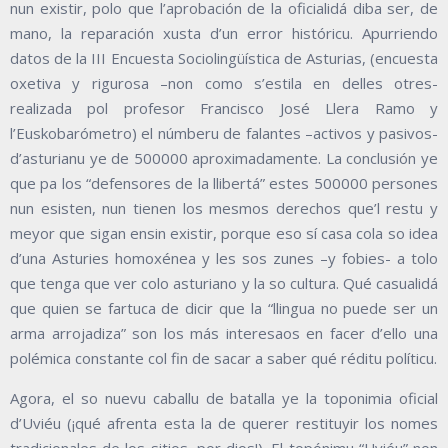
nun existir, polo que l’aprobación de la oficialidá diba ser, de
mano, la reparación xusta d’un error históricu. Apurriendo
datos de la III Encuesta Sociolingüística de Asturias, (encuesta
oxetiva y rigurosa –non como s’estila en delles otres-
realizada pol profesor Francisco José Llera Ramo y
l’Euskobarómetro) el númberu de falantes –activos y pasivos-
d’asturianu ye de 500000 aproximadamente. La conclusión ye
que pa los “defensores de la llibertá” estes 500000 persones
nun esisten, nun tienen los mesmos derechos que’l restu y
meyor que sigan ensin existir, porque eso sí casa cola so idea
d’una Asturies homoxénea y les sos zunes –y fobies- a tolo
que tenga que ver colo asturiano y la so cultura. Qué casualidá
que quien se fartuca de dicir que la “llingua no puede ser un
arma arrojadiza” son los más interesaos en facer d’ello una
polémica constante col fin de sacar a saber qué réditu políticu.
Agora, el so nuevu caballu de batalla ye la toponimia oficial
d’Uviéu (¡qué afrenta esta la de querer restituyir los nomes