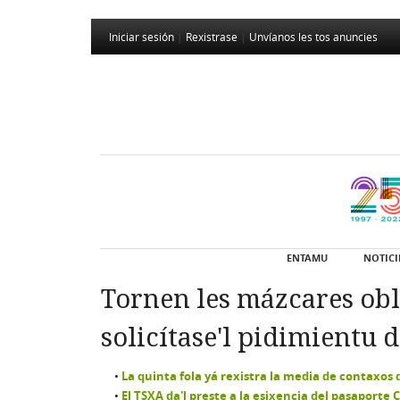
Iniciar sesión
|
Rexistrase
|
Unvíanos les tos anuncies
ENTAMU
NOTICI
Tornen les mázcares obli
solicítase'l pidimientu 
La quinta fola yá rexistra la media de contaxos
El TSXA da'l preste a la esixencia del pasaporte 