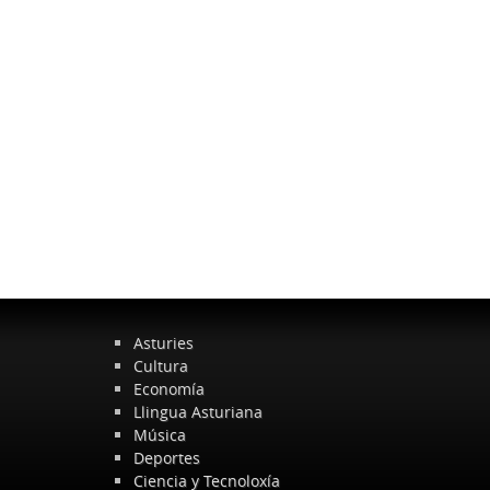
Asturies
Cultura
Economía
Llingua Asturiana
Música
Deportes
Ciencia y Tecnoloxía