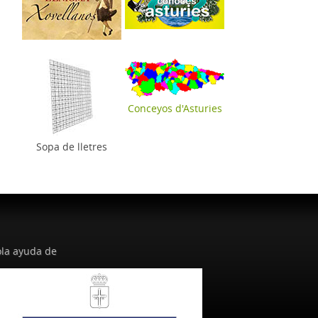
Conceyos d'Asturies
Sopa de lletres
la ayuda de