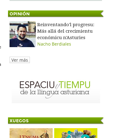
OPINIÓN
Reinventando'l progresu:
Más allá del crecimientu
económicu n'Asturies
Nacho Berdiales
e
Ver más
a
XUEGOS