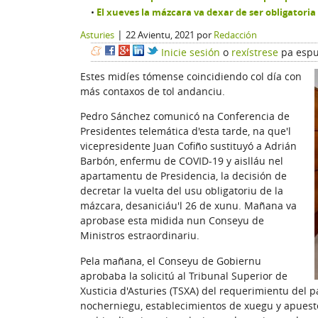
El xueves la mázcara va dexar de ser obligatoria 
|
Asturies
22 Avientu, 2021
por
Redacción
Inicie sesión
o
rexístrese
pa espu
Estes midíes tómense coincidiendo col día con
más contaxos de tol andanciu.
Pedro Sánchez comunicó na Conferencia de
Presidentes telemática d'esta tarde, na que'l
vicepresidente Juan Cofiño sustituyó a Adrián
Barbón, enfermu de COVID-19 y aislláu nel
apartamentu de Presidencia, la decisión de
decretar la vuelta del usu obligatoriu de la
mázcara, desaniciáu'l 26 de xunu. Mañana va
aprobase esta midida nun Conseyu de
Ministros estraordinariu.
Pela mañana, el Conseyu de Gobiernu
aprobaba la solicitú al Tribunal Superior de
Xusticia d'Asturies (TSXA) del requerimientu del 
nocherniegu, establecimientos de xuegu y apuestes,