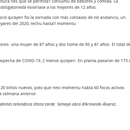
cultura nes que se permita'l consumu de bébores y comida. La
obligatoriedá esixiríase a los mayores de 12 años.
oció qu'ayeri foi la xornada con más contaxos de tol andanciu, un
ayares del 2020, techu hasta'l momentu.
ones: una muyer de 87 años y dos home de 85 y 81 años. El total d
ospecha de COVID-19, 2 menos qu'ayeri. En planta pasaron de 173 
20 biltos nuevos, polo que nesi momentu había 60 focos activos
a selmana anterior.
identes telemática d'esta tarde. Semeya obra d'Armando Álvarez.