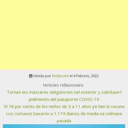
Unviáu por
Redacción
el 4 Febreru, 2022
Noticies rellacionaes:
Tornen les mázcares obligatories nel esterior y solicítase'l
pidimientu del pasaporte COVID-19
El 78 por cientu de los neños de 5 a 11 años yá tien la vacuna
Los contaxos baxaron a 1.174 diarios de media na selmana
pasada