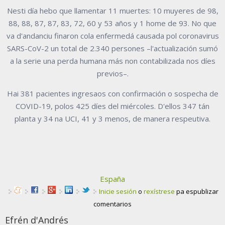
Nesti día hebo que llamentar 11 muertes: 10 muyeres de 98,
88, 88, 87, 87, 83, 72, 60 y 53 años y 1 home de 93. No que
va d'andanciu finaron cola enfermedá causada pol coronavirus
SARS-CoV-2 un total de 2.340 persones –l'actualización sumó
a la serie una perda humana más non contabilizada nos díes
previos–.
Hai 381 pacientes ingresaos con confirmación o sospecha de
COVID-19, polos 425 díes del miércoles. D'ellos 347 tán
planta y 34 na UCI, 41 y 3 menos, de manera respeutiva.
España
Inicie sesión
o
rexístrese
pa espublizar
comentarios
Efrén d'Andrés