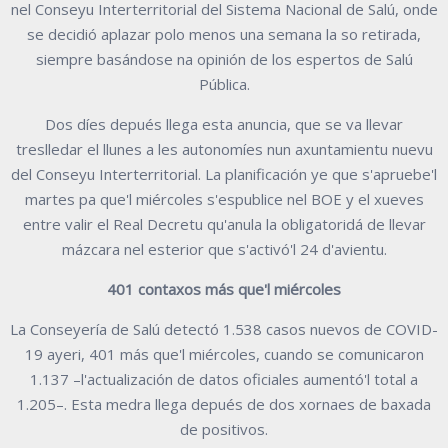
nel Conseyu Interterritorial del Sistema Nacional de Salú, onde
se decidió aplazar polo menos una semana la so retirada,
siempre basándose na opinión de los espertos de Salú
Pública.
Dos díes depués llega esta anuncia, que se va llevar
treslledar el llunes a les autonomíes nun axuntamientu nuevu
del Conseyu Interterritorial. La planificación ye que s'apruebe'l
martes pa que'l miércoles s'espublice nel BOE y el xueves
entre valir el Real Decretu qu'anula la obligatoridá de llevar
mázcara nel esterior que s'activó'l 24 d'avientu.
401 contaxos más que'l miércoles
La Conseyería de Salú detectó 1.538 casos nuevos de COVID-
19 ayeri, 401 más que'l miércoles, cuando se comunicaron
1.137 –l'actualización de datos oficiales aumentó'l total a
1.205–. Esta medra llega depués de dos xornaes de baxada
de positivos.