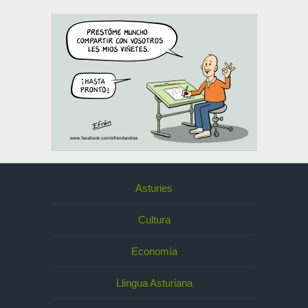
Asturies
Cultura
Economía
Llingua Asturiana