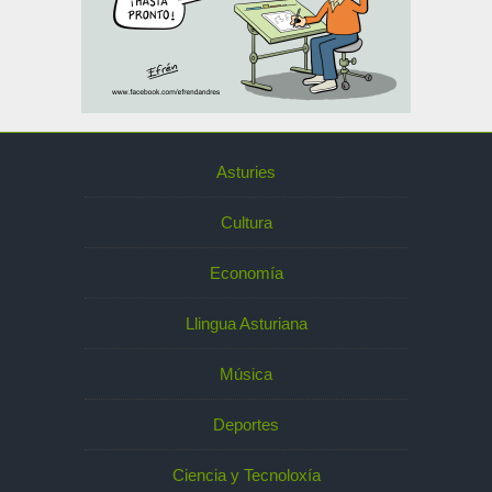
Asturies
Cultura
Economía
Llingua Asturiana
Música
Deportes
Ciencia y Tecnoloxía