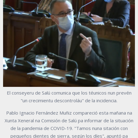
El conseyeru de Salú comunica que los téunicos nun prevén
"un crecimientu descontroláu" de la incidencia.
Pablo Ignacio Fernández Muñiz compareció esta mañana na
Xunta Xeneral na Comisión de Salú pa informar de la situación
de la pandemia de COVID-19. "Tamos nuna sitación con
pequeños dientes de sierra, según los díes", apuntó pa