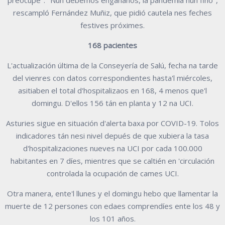
preocupe". "Nun debemos engañanos, la pandemia nun finó",
rescampló Fernández Muñiz, que pidió cautela nes feches
festives próximes.
168 pacientes
L'actualización última de la Conseyería de Salú, fecha na tarde
del vienres con datos correspondientes hasta'l miércoles,
asitiaben el total d'hospitalizaos en 168, 4 menos que'l
domingu. D'ellos 156 tán en planta y 12 na UCI.
Asturies sigue en situación d'alerta baxa por COVID-19. Tolos
indicadores tán nesi nivel depués de que xubiera la tasa
d'hospitalizaciones nueves na UCI por cada 100.000
habitantes en 7 díes, mientres que se caltién en 'circulación
controlada la ocupación de cames UCI.
Otra manera, ente'l llunes y el domingu hebo que llamentar la
muerte de 12 persones con edaes comprendíes ente los 48 y
los 101 años.