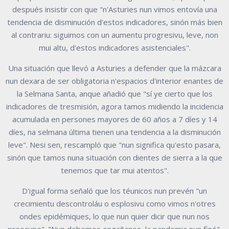
después insistir con que "n'Asturies nun vimos entovía una
tendencia de disminución d'estos indicadores, sinón más bien
al contrariu: siguimos con un aumentu progresivu, leve, non
mui altu, d'estos indicadores asistenciales".
Una situación que llevó a Asturies a defender que la mázcara
nun dexara de ser obligatoria n'espacios d'interior enantes de
la Selmana Santa, anque añadió que "sí ye cierto que los
indicadores de tresmisión, agora tamos midiendo la incidencia
acumulada en persones mayores de 60 años a 7 díes y 14
díes, na selmana última tienen una tendencia a la disminución
leve". Nesi sen, rescampló que "nun significa qu'esto pasara,
sinón que tamos nuna situación con dientes de sierra a la que
tenemos que tar mui atentos".
D'igual forma señaló que los téunicos nun prevén "un
crecimientu descontroláu o esplosivu como vimos n'otres
ondes epidémiques, lo que nun quier dicir que nun nos