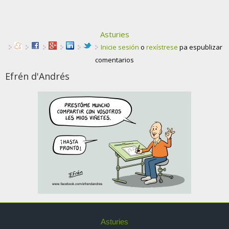
Asturies
Inicie sesión
o
rexístrese
pa espublizar
comentarios
Efrén d'Andrés
Asturies