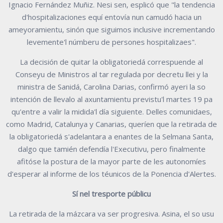
Ignacio Fernández Muñiz. Nesi sen, esplicó que "la tendencia
d'hospitalizaciones equí entovía nun camudó hacia un
ameyoramientu, sinón que siguimos inclusive incrementando
levemente'l númberu de persones hospitalizaes".
La decisión de quitar la obligatoriedá correspuende al
Conseyu de Ministros al tar regulada por decretu llei y la
ministra de Sanidá, Carolina Darias, confirmó ayeri la so
intención de llevalo al axuntamientu previstu'l martes 19 pa
qu'entre a valir la midida'l día siguiente. Delles comunidaes,
como Madrid, Catalunya y Canarias, queríen que la retirada de
la obligatoriedá s'adelantara a enantes de la Selmana Santa,
dalgo que tamién defendía l'Executivu, pero finalmente
afitóse la postura de la mayor parte de les autonomíes
d'esperar al informe de los téunicos de la Ponencia d'Alertes.
Sí nel tresporte públicu
La retirada de la mázcara va ser progresiva. Asina, el so usu