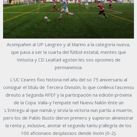
Acompañen al UP Langreo y al Marino a la categoría nueva,
que pasa a ser la cuarta del fútbol estatal, mentes que
Vetusta y CD Lealtad agoten les sos opciones de
permanencia.
L'UC Ceares fixo historia nel añu del so 75 aniversariu al
consiguir el títulu de Tercera División, lo que conlleva l'ascensu
direuto a Segunda RFEF y la participación na edición próxima
de la Copa. Valía-y l'empate nel Nuevu Nalón énte un
L'Entregu al que namái-y sirvía la victoria nun partíu a muerte,
pero los de Pablo Busto dieron primero y supieron alministrar
la renta y, inclusive, anotar el segundu tantu p'allegría de los
100 aficionaos desplazaos dende Xixón (0-2).