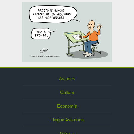
Asturies
Cultura
Economía
Llingua Asturiana
Música