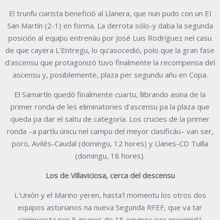
El trunfu ciarista benefició al Llanera, que nun pudo con un EI
San Martín (2-1) en forma. La derrota sólo-y daba la segunda
posición al equipu entrenáu por José Luis Rodríguez nel casu
de que cayera L'Entregu, lo qu'asocedió, polo que la gran fase
d'ascensu que protagonizó tuvo finalmente la recompensa del
ascensu y, posiblemente, plaza per segundu añu en Copa.
El Samartín quedó finalmente cuartu, llibrando asina de la
primer ronda de les eliminatories d'ascensu pa la plaza que
queda pa dar el saltu de categoría. Los crucies de la primer
ronda –a partíu únicu nel campu del meyor clasificáu– van ser,
poro, Avilés-Caudal (domingu, 12 hores) y Llanes-CD Tuilla
(domingu, 18 hores).
Los de Villaviciosa, cerca del descensu
L'Unión y el Marino yeren, hasta'l momentu los otros dos
equipos asturianos na nueva Segunda RFEF, que va tar
compuesta por 5 grupos de 18 equipos por proximidá