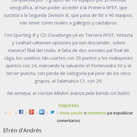
xeográfica, al nun poder acceder a la Primera RFEF, que
sustitúi a la Segunda División B, que pasa de 80 a 40 equipos.
Van tener como rivales a gallegos y cántabros.
Con Sporting B y CD Covadonga yá en Tercera RFEF, Vetusta
y Lealtad caltienen opciones pa nun descender, sobre
manera'l filial del Uviéu. A falta de dos xornaes pal final de
Lliga, los uvieínos tán cuartos con 29 puntos y los maliayeses
quintos con 24, marcando la salvación el Pontevedra 30 y el
tercer puestu, con perda de categoría pal peor de los cinco
grupos, el Salamanca CF, con 29.
Na semeya, el ciarista Medori avanza pela banda col balón.
Deportes
Inicie sesión
o
rexístrese
pa espublizar
comentarios
Efrén d'Andrés