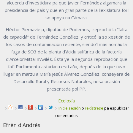
alcuerdu d’investidura pa que Javier Fernández algamara la
presidencia del país y que en gran parte de la llexislatura foi’l
so apoyu na Cámara.
Héctor Piernavieja, diputáu de Podemos, reprochó la “falta
de capacidá” de Fernández González, y criticó la so xestión de
los casos de contaminación reciente, siendo’l más nomáu la
fuga de SO3 de la planta d’ácidu sulfúricu de la factoría
d’ArcelorMittal n’Avilés. Ésta ye la segunda reprobación que
fai’l Parllamentu asturianu esti añu, depués de la que tuvo
llugar en marzu a María Jesús Álvarez González, conseyera de
Desarrollu Rural y Recursos Naturales, nesa ocasión
presentada pol PP.
Ecoloxía
Inicie sesión
o
rexístrese
pa espublizar
comentarios
Efrén d'Andrés