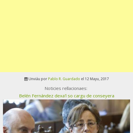
Unviáu por
Pablo R. Guardado
el 12 Mayu, 2017
Noticies rellacionaes:
Belén Fernández dexa'l so cargu de conseyera