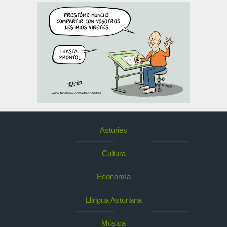
Asturies
Cultura
Economía
Llingua Asturiana
Música