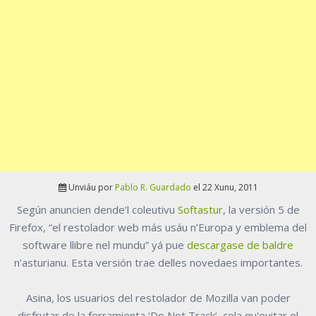
Unviáu por
Pablo R. Guardado
el 22 Xunu, 2011
Según anuncien dende’l coleutivu
Softastur
, la versión 5 de
Firefox, “el restolador web más usáu n’Europa y emblema del
software llibre nel mundu” yá pue
descargase de baldre
n’asturianu. Esta versión trae delles novedaes importantes.
Asina, los usuarios del restolador de Mozilla van poder
disfrutar de la ferramienta ‘Do Not Track’, cola qu'evitar el