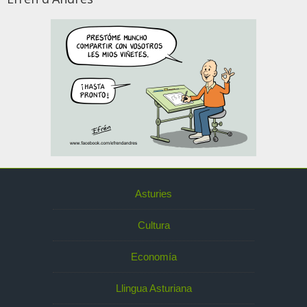
Asturies
Cultura
Economía
Llingua Asturiana