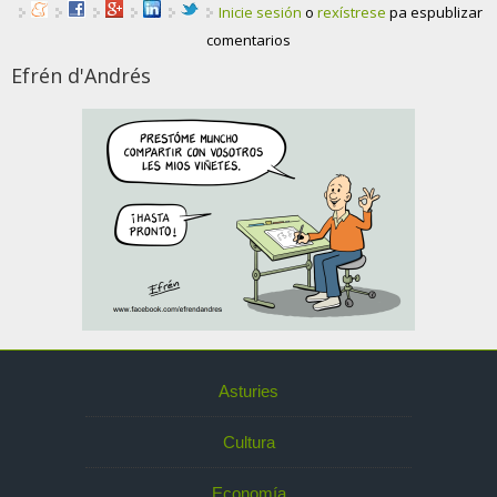
Inicie sesión
o
rexístrese
pa espublizar
comentarios
Efrén d'Andrés
Asturies
Cultura
Economía