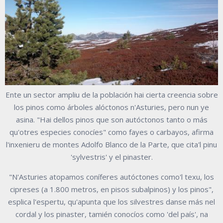
Ente un sector ampliu de la población hai cierta creencia sobre
los pinos como árboles alóctonos n'Asturies, pero nun ye
asina. "Hai dellos pinos que son autóctonos tanto o más
qu'otres especies conocíes" como fayes o carbayos, afirma
l'inxenieru de montes Adolfo Blanco de la Parte, que cita'l pinu
'sylvestris' y el pinaster.
"N'Asturies atopamos coníferes autóctones como'l texu, los
cipreses (a 1.800 metros, en pisos subalpinos) y los pinos",
esplica l'espertu, qu'apunta que los silvestres danse más nel
cordal y los pinaster, tamién conocíos como 'del país', na