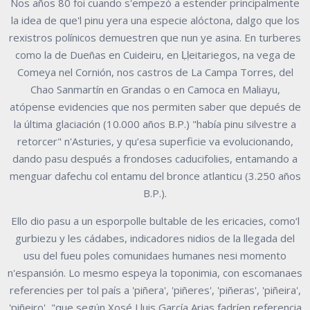
Nos años 80 foi cuando s'empezó a estender principalmente
la idea de que'l pinu yera una especie alóctona, dalgo que los
rexistros polínicos demuestren que nun ye asina. En turberes
como la de Dueñas en Cuideiru, en Ḷḷeitariegos, na vega de
Comeya nel Cornión, nos castros de La Campa Torres, del
Chao Sanmartín en Grandas o en Camoca en Maliayu,
atópense evidencies que nos permiten saber que depués de
la última glaciación (10.000 años B.P.) "había pinu silvestre a
retorcer" n'Asturies, y qu’esa superficie va evolucionando,
dando pasu después a frondoses caducifolies, entamando a
menguar dafechu col entamu del bronce atlanticu (3.250 años
B.P.).
Ello dio pasu a un esporpolle bultable de les ericacies, como‘l
gurbiezu y les cádabes, indicadores nidios de la llegada del
usu del fueu poles comunidaes humanes nesi momento
n'espansión. Lo mesmo espeya la toponimia, con escomanaes
referencies per tol país a 'piñera', 'piñeres', 'piñeras', 'piñeira',
'piñeiro', "que según Xosé Lluis García Arias fadríen referencia