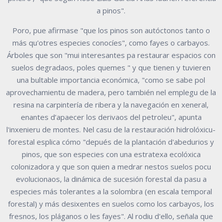
a pinos".
Poro, pue afirmase "que los pinos son autóctonos tanto o
más qu'otres especies conocíes", como fayes o carbayos.
Árboles que son "mui interesantes pa restaurar espacios con
suelos degradaos, poles quemes " y que tienen y tuvieren
una bultable importancia económica, "como se sabe pol
aprovechamientu de madera, pero también nel emplegu de la
resina na carpintería de ribera y la navegación en xeneral,
enantes d’apaecer los derivaos del petroleu", apunta
l'inxenieru de montes. Nel casu de la restauración hidrolóxicu-
forestal esplica cómo "depués de la plantación d'abedurios y
pinos, que son especies con una estratexa ecolóxica
colonizadora y que son quien a medrar nestos suelos pocu
evolucionaos, la dinámica de sucesión forestal da pasu a
especies más tolerantes a la solombra (en escala temporal
forestal) y más desixentes en suelos como los carbayos, los
fresnos, los pláganos o les fayes". Al rodiu d'ello, señala que