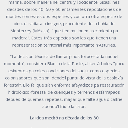
mariña, sobre manera nel centru y l’occidente. Sicasí, nes
décades de los 40, 50 y 60 entamen les repoblaciones de
montes con estes dos especies y con otra otra especie de
pinu, el radiata o insigne, procedente de la bahía de
Monterrey (México), "que tien mui buen crecimientu pa
madera". Estes trés especies son les que tienen una
representación territorial más importante n’Asturies.
"La decisión téunica de llantar pinos foi acertada naquel
momentu", considera Blanco de la Parte, al ser árboles "pocu
esixentes pa coles condiciones del suelu, como especies
colonizadores que son, dende‘l puntu de vista de la ecoloxía
forestal". Ello fai que sían enforma afayadizos pa restauración
hidrolóxico-forestal de cuenques y terrenos esfarrapaos
depués de quemes repetíes, magar que falte agua o caltrie
abondo‘l fríu o la calor.
La idea medró na década de los 80