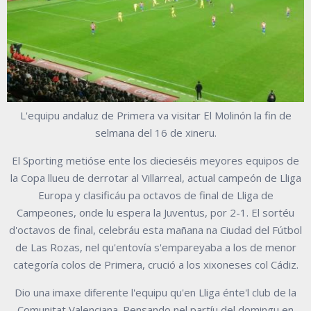
L'equipu andaluz de Primera va visitar El Molinón la fin de
selmana del 16 de xineru.
El Sporting metióse ente los diecieséis meyores equipos de
la Copa llueu de derrotar al Villarreal, actual campeón de Lliga
Europa y clasificáu pa octavos de final de Lliga de
Campeones, onde lu espera la Juventus, por 2-1. El sortéu
d'octavos de final, celebráu esta mañana na Ciudad del Fútbol
de Las Rozas, nel qu'entovía s'empareyaba a los de menor
categoría colos de Primera, crució a los xixoneses col Cádiz.
Dio una imaxe diferente l'equipu qu'en Lliga énte'l club de la
Comunitat Valenciana. Pensando nel partíu del domingu en