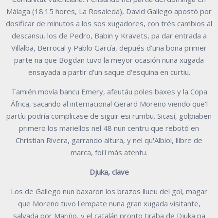
Málaga (18.15 hores, La Rosaleda), David Gallego apostó por
dosificar de minutos a los sos xugadores, con trés cambios al
descansu, los de Pedro, Babin y Kravets, pa dar entrada a
Villalba, Berrocal y Pablo García, depués d'una bona primer
parte na que Bogdan tuvo la meyor ocasión nuna xugada
ensayada a partir d'un saque d'esquina en curtiu.
Tamién movía bancu Emery, afeutáu poles baxes y la Copa
África, sacando al internacional Gerard Moreno viendo que'l
partíu podría complicase de siguir esi rumbu. Sicasí, golpiaben
primero los mariellos nel 48 nun centru que rebotó en
Christian Rivera, garrando altura, y nel qu'Albiol, llibre de
marca, foi'l más atentu.
Djuka, clave
Los de Gallego nun baxaron los brazos llueu del gol, magar
que Moreno tuvo l'empate nuna gran xugada visitante,
salvada por Mariño, y el catalán pronto tiraba de Djuka pa