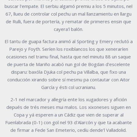
buscar l'empate. El serbiu algamó premiu a los 5 minutos, nel
67, llueu de controlar col pechu un mal llanzamientu en llargu
de Rulli, fuera de portería, y rematar de primeres ensin que
cayera'l balón.
El tantu de guapa factura animó al Sporting y Emery reclutó a
Parejo y Foyth. Seríen los roxiblancos los que xeneraríen
ocasiones nel tramu final, hasta que nel minutu 88 un saque
de puerta de Mariño acabó nun gol de Bogdan d'escelente
disparu: baxóla Djuka col pechu pa Villalba, que fixo una
conducción xirando sobre sí mesmu pa contautar con Aitor
García y ésti col ucranianu.
2-1 nel marcador y allegría ente los xugadores y afición
depués de trés meses mui malos. Los xixoneses siguen en
Copa y yá esperen a un Cádiz que vien de superar al
Fuenlabrada (0-1) con gol nel 93 d'Alarcón y que ta acabante
de firmar a Fede San Emeterio, cedíu dende'l Valladolid.