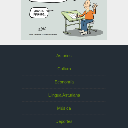
Asturies
Cultura
Economía
Llingua Asturiana
Música
Deportes