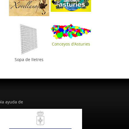
Conceyos d'Asturies
Sopa de lletres
la ayuda de