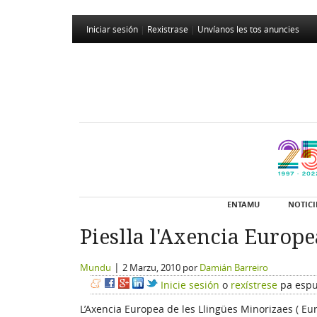
Iniciar sesión
|
Rexistrase
|
Unvíanos les tos anuncies
ENTAMU
NOTICI
Pieslla l'Axencia Europe
|
Mundu
2 Marzu, 2010
por
Damián Barreiro
Inicie sesión
o
rexístrese
pa espu
L’Axencia Europea de les Llingües Minorizaes ( E