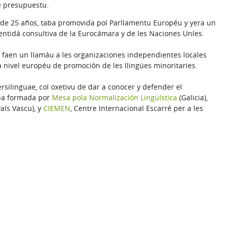
de presupuestu.
o de 25 años, taba promovida pol Parllamentu Européu y yera un
entidá consultiva de la Eurocámara y de les Naciones Uníes.
, faen un llamáu a les organizaciones independientes locales
a nivel européu de promoción de les llingües minoritaries.
rsilinguae, col oxetivu de dar a conocer y defender el
aba formada por
Mesa pola Normalización Lingüística
(Galicia),
aís Vascu), y
CIEMEN
, Centre Internacional Escarré per a les