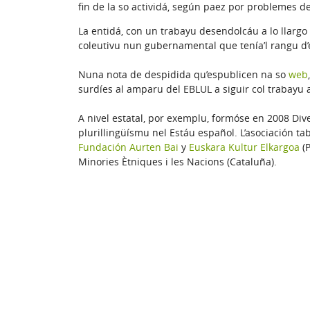
fin de la so actividá, según paez por problemes 
La entidá, con un trabayu desendolcáu a lo llarg
coleutivu nun gubernamental que tenía’l rangu d’
Nuna nota de despidida qu’espublicen na so
web
surdíes al amparu del EBLUL a siguir col trabayu 
A nivel estatal, por exemplu, formóse en 2008 Dive
plurillingüísmu nel Estáu español. L’asociación t
Fundación Aurten Bai
y
Euskara Kultur Elkargoa
(P
Minories Ètniques i les Nacions (Cataluña).