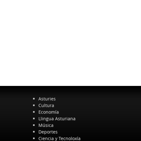
Asturies
Cultura
Economía
Llingua Asturiana
Música
Deportes
Ciencia y Tecnoloxía