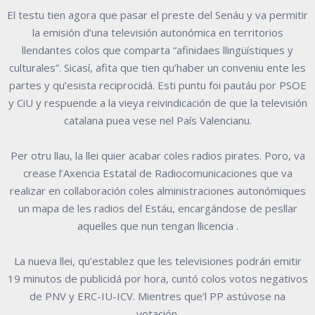
El testu tien agora que pasar el preste del Senáu y va permitir
la emisión d’una televisión autonómica en territorios
llendantes colos que comparta “afinidaes llingüístiques y
culturales”. Sicasí, afita que tien qu’haber un conveniu ente les
partes y qu’esista reciprocidá. Esti puntu foi pautáu por PSOE
y CiU y respuende a la vieya reivindicación de que la televisión
catalana puea vese nel País Valencianu.
Per otru llau, la llei quier acabar coles radios pirates. Poro, va
crease l’Axencia Estatal de Radiocomunicaciones que va
realizar en collaboración coles alministraciones autonómiques
un mapa de les radios del Estáu, encargándose de pesllar
aquelles que nun tengan llicencia .
La nueva llei, qu’establez que les televisiones podrán emitir
19 minutos de publicidá por hora, cuntó colos votos negativos
de PNV y ERC-IU-ICV. Mientres que’l PP astúvose na
votación.