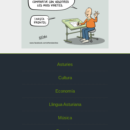
Asturies
Cultura
Economía
Llingua Asturiana
Música