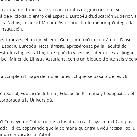
a acabante d'aprobar los cuatro títulos de grau nos que se
á de Filoloxía, dientro del Espaciu Européu d'Educación Superior, a
. Nellos, inclúise'l Mínor d'Asturianu, títulu menor qu'integra la
Institución.
i xueves, el rector, Vicente Gotor, informó d'esti trámite. Diose
al Espaciu Européu. Nesti ámbitu aprobáronse pa la Facultá de
Estudios Ingleses, Llingua Española y les sos Lliteratures y Llingües
úise'l Minor de Llingua Asturiana, como un bloque d'ente seis y och
á completu'l mapa de titulaciones col que se pasará de les 76
 Social, Educación Infantil, Educación Primaria y Pedagoxía; y el
corporada a la Universidá.
'l Conseyu de Gobiernu de la Institución al Proyectu del Campus
hada", dixo, esperando que la selmana qu'entra Uviéu reciba'l sellu
nda convocatoria n'abril.