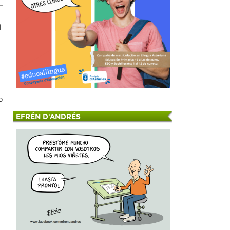
l
o
EFRÉN D'ANDRÉS