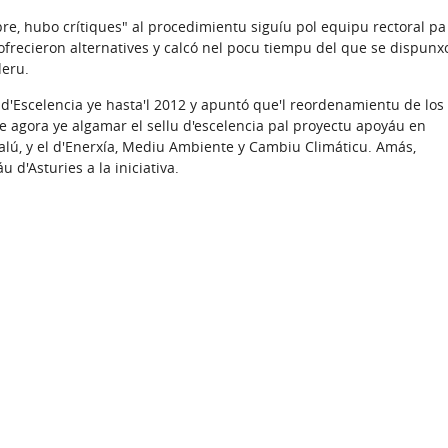
, hubo crítiques" al procedimientu siguíu pol equipu rectoral pa
'ofrecieron alternatives y calcó nel pocu tiempu del que se dispunx
deru.
scelencia ye hasta'l 2012 y apuntó que'l reordenamientu de los
te agora ye algamar el sellu d'escelencia pal proyectu apoyáu en
 Salú, y el d'Enerxía, Mediu Ambiente y Cambiu Climáticu. Amás,
 d'Asturies a la iniciativa.