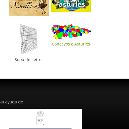
Conceyos d'Asturies
Sopa de lletres
la ayuda de