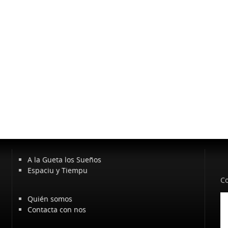
A la Gueta los Sueños
Espaciu y Tiempu
Co
Quién somos
Contacta con nos