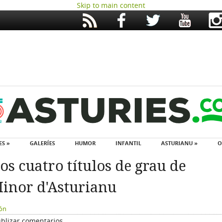
Skip to main content
ES »
GALERÍES
HUMOR
INFANTIL
ASTURIANU »
O
s cuatro títulos de grau de
 Minor d'Asturianu
ión
blizar comentarios