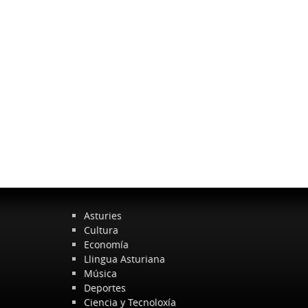
Asturies
Cultura
Economía
Llingua Asturiana
Música
Deportes
Ciencia y Tecnoloxía