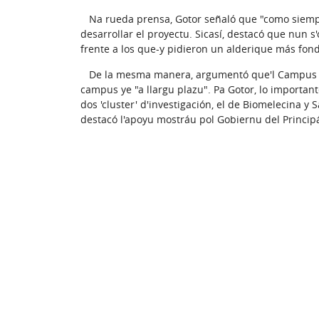
Na rueda prensa, Gotor señaló que "como siempre
desarrollar el proyectu. Sicasí, destacó que nun s
frente a los que-y pidieron un alderique más fon
De la mesma manera, argumentó que'l Campus d'E
campus ye "a llargu plazu". Pa Gotor, lo importan
dos 'cluster' d'investigación, el de Biomelecina y
destacó l'apoyu mostráu pol Gobiernu del Principáu