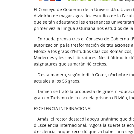
El Conseyu de Gobiernu de la Universidá d'Uviéu t
dividirán de magar agora los estudios de la Facult
que se tán adautando les enseñances universitaries
primer vez la llingua asturiana nos estudios de la 
En rueda prensa tres el Conseyu de Gobiernu d'est
autorización pa la tresformación de titulaciones 
Filoloxía los graos d'Estudios Clásicos Románicos, 
Modernes y les sos Lliteratures. Nesti últimu incl
asignatures que sumarán 48 creitos.
D'esta manera, según indicó Gotor, n'ochobre tar
actuales a los 56 graos.
Tamién se trató la propuesta de graos n'Educación
grau en Turismu de la escuela privada d'Uviéu, in
ESCELENCIA INTERNACIONAL
Amás, el rector destacó l'apoyu unánime que dio
d'Escelencia Internacional. "Agora la suerte ta ec
d'esclencia, anque recordó que va haber una segu