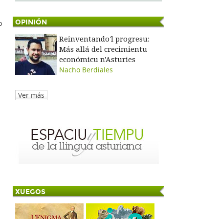
OPINIÓN
o
Reinventando'l progresu:
Más allá del crecimientu
económicu n'Asturies
Nacho Berdiales
Ver más
XUEGOS