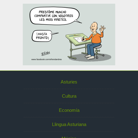
Asturies
Cultura
Economía
Llingua Asturiana