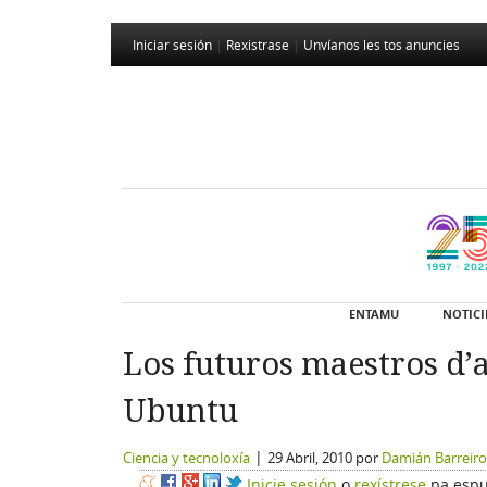
Iniciar sesión
|
Rexistrase
|
Unvíanos les tos anuncies
ENTAMU
NOTICI
Los futuros maestros d’
Ubuntu
|
Ciencia y tecnoloxía
29 Abril, 2010
por
Damián Barreiro
Inicie sesión
o
rexístrese
pa espu