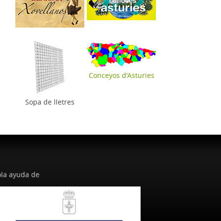
Conceyos d'Asturies
Sopa de lletres
la ayuda de