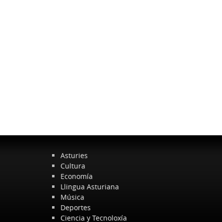
Asturies
Cultura
Economía
Llingua Asturiana
Música
Deportes
Ciencia y Tecnoloxía