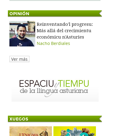
OPINIÓN
Reinventando'l progresu:
Más allá del crecimientu
económicu n'Asturies
Nacho Berdiales
Ver más
XUEGOS