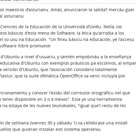
os maestros d’asturianu. Amás, anunciaron la salida’l mercáu güei
l asturianu.
Ciencies de la Educación de la Universidá d’Uviéu. Nella, los
os básicos d'esta mena de Software, la ética qu'arrodia a los
el so usu na Educación. "Un finxu básicu na educación, ye l'accesu
 software llibre promueve.
u d'Ubuntu a nivel d'usuariu, y tamién empobináu a la enseñanza
n educativa d'Ubuntu con exemplos práuticos pa escolinos, al empa
 versión d'Ubuntu, que l'asociación considera totalmente
astur, que la suite ofimática OpenOffice va venir incluyía por
ncionamientu y conocer l'estáu del correutor ortográficu nel que
n tener disponible en 3 o 4 meses". Esta ye una herramienta
a na estaya de les nueves teunoloxíes, "igual que'l restu de les
 fin de selmana (vienres 30 y sábadu 1) va cellebrase una install
ellos que quieran instalar esti sistema operativu.