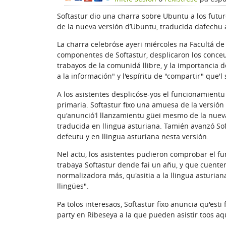
Softastur dio una charra sobre Ubuntu a los futur
de la nueva versión d’Ubuntu, traducida dafechu a
La charra celebróse ayeri miércoles na Facultá de 
componentes de Softastur, desplicaron los conceut
trabayos de la comunidá llibre, y la importancia d
a la información" y l'espíritu de "compartir" que'l
A los asistentes desplicóse-yos el funcionamient
primaria. Softastur fixo una amuesa de la versió
qu'anunció'l llanzamientu güei mesmo de la nueva
traducida en llingua asturiana. Tamién avanzó Soft
defeutu y en llingua asturiana nesta versión.
Nel actu, los asistentes pudieron comprobar el fu
trabaya Softastur dende fai un añu, y que cuente
normalizadora más, qu'asitia a la llingua asturian
llingües".
Pa tolos interesaos, Softastur fixo anuncia qu'esti
party en Ribeseya a la que pueden asistir toos aqu