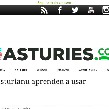
Skip to main content
ES »
GALERÍES
HUMOR
INFANTIL
ASTURIANU »
O
asturianu aprenden a usar
blizar comentarios