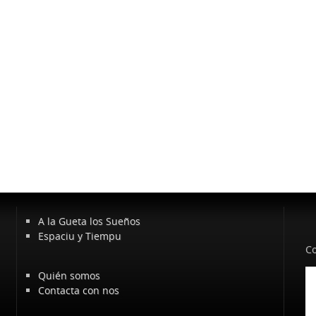
A la Gueta los Sueños
Espaciu y Tiempu
Co
Quién somos
Contacta con nos