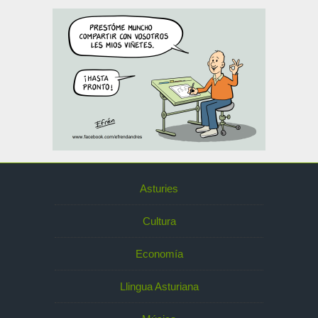
Asturies
Cultura
Economía
Llingua Asturiana