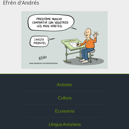
Efrén d'Andrés
Asturies
Cultura
Economía
Llingua Asturiana