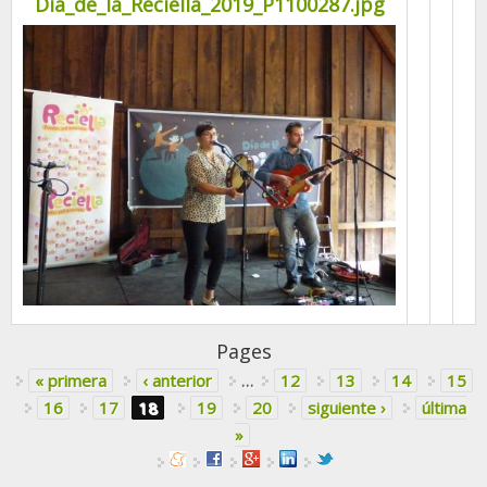
Dia_de_la_Reciella_2019_P1100287.jpg
Pages
« primera
‹ anterior
…
12
13
14
15
16
17
18
19
20
siguiente ›
última
»