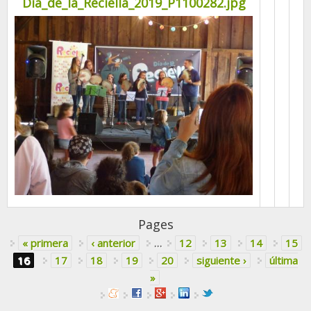
Dia_de_la_Reciella_2019_P1100282.jpg
Pages
« primera
‹ anterior
…
12
13
14
15
16
17
18
19
20
siguiente ›
última
»