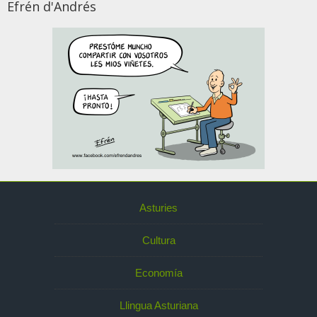
Efrén d'Andrés
Asturies
Cultura
Economía
Llingua Asturiana