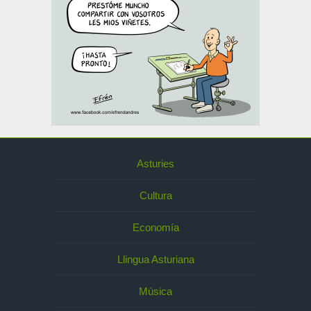
Asturies
Cultura
Economía
Llingua Asturiana
Música